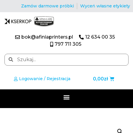
Zamów darmowe próbki
Wyceń własne etykiety
bok@afiniaprinters.pl
12 634 00 35
797 711 305
0,00
zł
Logowanie / Rejestracja