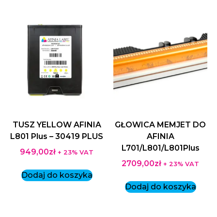
TUSZ YELLOW AFINIA
GŁOWICA MEMJET DO
L801 Plus – 30419 PLUS
AFINIA
L701/L801/L801Plus
949,00
zł
+ 23% VAT
2709,00
zł
+ 23% VAT
Dodaj do koszyka
Dodaj do koszyka