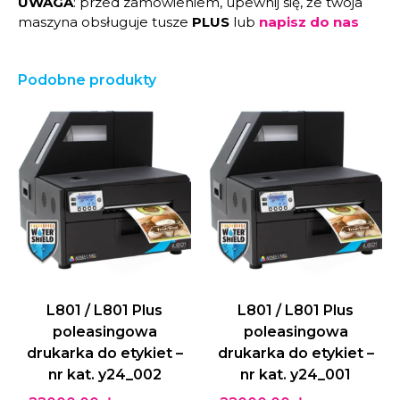
UWAGA
: przed zamówieniem, upewnij się, że twoja
maszyna obsługuje tusze
PLUS
lub
napisz do nas
Podobne produkty
L801 / L801 Plus
L801 / L801 Plus
poleasingowa
poleasingowa
drukarka do etykiet –
drukarka do etykiet –
nr kat. y24_002
nr kat. y24_001