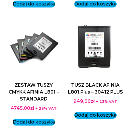
Dodaj do koszyka
Dodaj do koszyka
ZESTAW TUSZY
TUSZ BLACK AFINIA
CMYKK AFINIA L801 –
L801 Plus – 30412 PLUS
STANDARD
949,00
zł
+ 23% VAT
4745,00
zł
+ 23% VAT
Dodaj do koszyka
Dodaj do koszyka